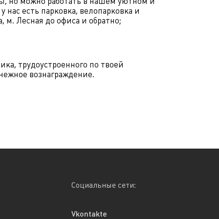
ты, но можно работать в нашем уютном и
у нас есть парковка, велопарковка и
 м. Лесная до офиса и обратно;
ника, трудоустроенного по твоей
нежное вознаграждение.
Социальные сети:
Vkontakte